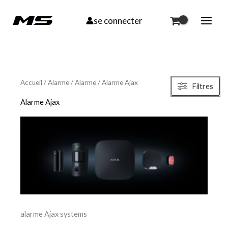
Aller
se connecter
au
contenu
Trié
par
Accueil
/
Alarme
/
Alarme
/ Alarme Ajax
Filtres
prix
croissant
Alarme Ajax
alarme Ajax systems