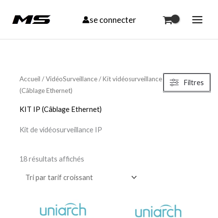
Aller
se connecter
au
contenu
Trié
par
Accueil
/
VidéoSurveillance
/
Kit vidéosurveillance
/ KIT IP
Filtres
prix
(Câblage Ethernet)
croissant
KIT IP (Câblage Ethernet)
Kit de vidéosurveillance IP
18 résultats affichés