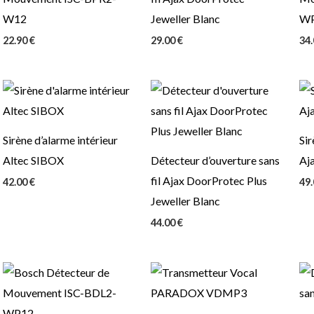
W12
Jeweller Blanc
W
22.90
€
29.00
€
34
Sirène d’alarme intérieur
Sir
Altec SIBOX
Détecteur d’ouverture sans
Aj
fil Ajax DoorProtec Plus
42.00
€
49
Jeweller Blanc
44.00
€