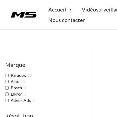
Aller
Accueil
Vidéosurveill
au
contenu
Nous contacter
Marque
Paradox
22
Ajax
15
Bosch
3
Elkron
3
Altec - Atls
6
Résolution