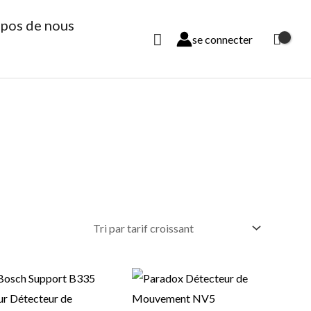
opos de nous
Rechercher
se connecter