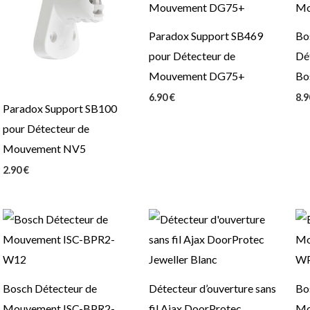
Paradox Support SB469
Bo
pour Détecteur de
Dé
Mouvement DG75+
Bo
6.90
€
8.
Paradox Support SB100
pour Détecteur de
Mouvement NV5
2.90
€
Bosch Détecteur de
Détecteur d’ouverture sans
Bo
Mouvement ISC-BPR2-
fil Ajax DoorProtec
Mo