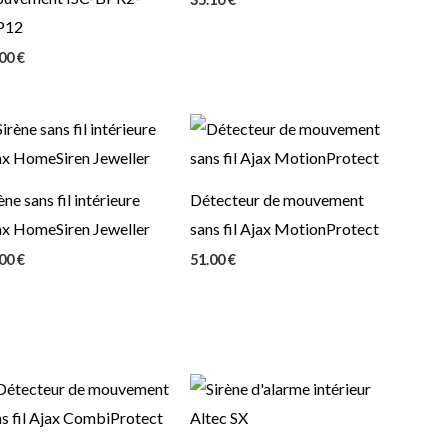
P12
.00
€
ène sans fil intérieure
Détecteur de mouvement
ax HomeSiren Jeweller
sans fil Ajax MotionProtect
.00
€
51.00
€