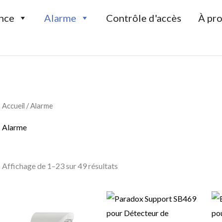
ance
Alarme
Contrôle d'accès
À pr
Trié
par
Accueil
/ Alarme
prix
croissant
Alarme
Affichage de 1–23 sur 49 résultats