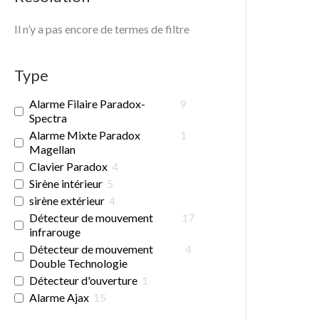
Il n’y a pas encore de termes de filtre
Type
Alarme Filaire Paradox-
9
Spectra
Alarme Mixte Paradox
1
Magellan
Clavier Paradox
4
Sirène intérieur
5
sirène extérieur
4
Détecteur de mouvement
17
infrarouge
Détecteur de mouvement
4
Double Technologie
Détecteur d'ouverture
1
Alarme Ajax
15