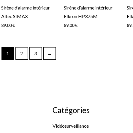
Sirène d’alarme intérieur
Sirène d’alarme intérieur
Sir
Altec SIMAX
Elkron HP375M
El
89.00
€
89.00
€
89
1
2
3
→
Catégories
Vidéosurveillance