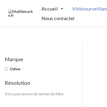
Aller
Accueil
Vidéosurveillan
au
contenu
Nous contacter
Marque
Dahua
1
Résolution
Il n’y a pas encore de termes de filtre