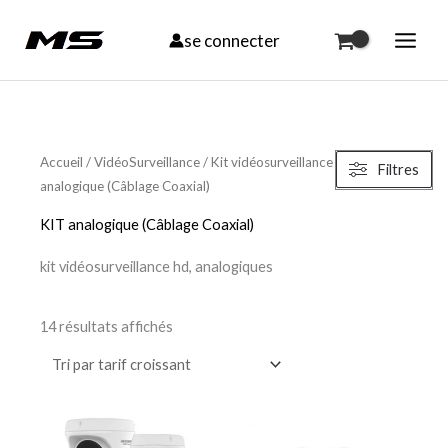
Aller
se connecter
au
contenu
Trié
par
Accueil
/
VidéoSurveillance
/
Kit vidéosurveillance
/ KIT
Filtres
prix
analogique (Câblage Coaxial)
croissant
KIT analogique (Câblage Coaxial)
kit vidéosurveillance hd, analogiques
14 résultats affichés