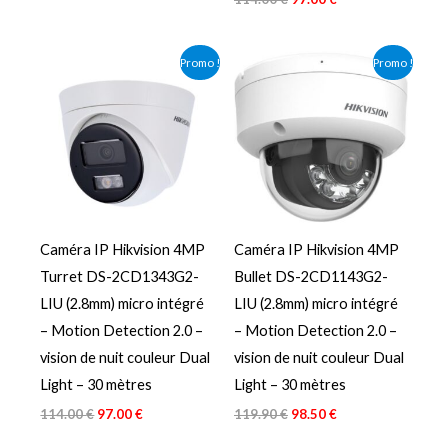
Le
Le
Le
Le
Promo !
Promo !
prix
prix
prix
prix
initial
actuel
initial
actuel
était :
est :
était :
est :
114.00 €.
97.00 €.
119.90 €.
98.50 €.
Caméra IP Hikvision 4MP
Caméra IP Hikvision 4MP
Turret DS-2CD1343G2-
Bullet DS-2CD1143G2-
LIU (2.8mm) micro intégré
LIU (2.8mm) micro intégré
– Motion Detection 2.0 –
– Motion Detection 2.0 –
vision de nuit couleur Dual
vision de nuit couleur Dual
Light – 30 mètres
Light – 30 mètres
114.00
€
97.00
€
119.90
€
98.50
€