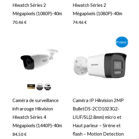
Hiwatch Séries 2
Hiwatch Séries 2
Mégapixels (1080P)-40m
Mégapixels (1080P)-40m
70.46
€
74.46
€
Le
Le
Promo !
prix
prix
initial
actuel
était :
est :
96.90 €.
84.90 €.
Caméra de surveillance
Caméra IP Hikvision 2MP
infrarouge Hikvision
BulletDS-2CD1023G2-
Hiwatch Séries 4
LIUF/SL(2.8mm) micro et
Mégapixels (1440P)-40m
Haut parleur – Sirène et
flash – Motion Detection
84.50
€