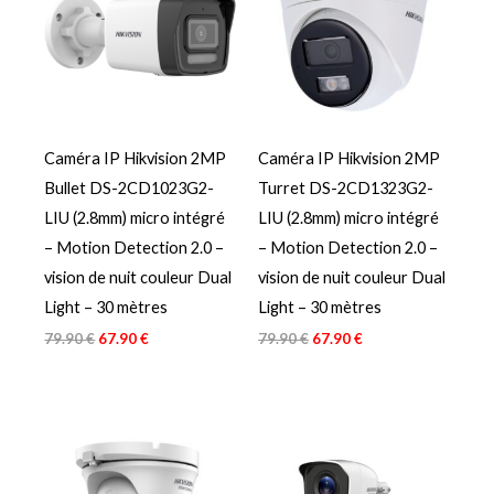
était :
est :
était :
est :
79.90 €.
67.90 €.
79.90 €.
67.90 €.
Caméra IP Hikvision 2MP
Caméra IP Hikvision 2MP
Bullet DS-2CD1023G2-
Turret DS-2CD1323G2-
LIU (2.8mm) micro intégré
LIU (2.8mm) micro intégré
– Motion Detection 2.0 –
– Motion Detection 2.0 –
vision de nuit couleur Dual
vision de nuit couleur Dual
Light – 30 mètres
Light – 30 mètres
79.90
€
67.90
€
79.90
€
67.90
€