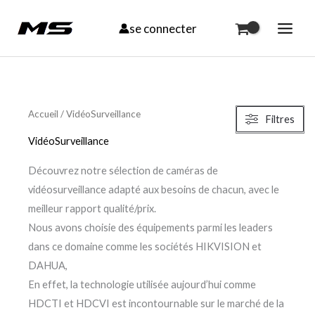
Aller
se connecter
au
contenu
Trié
par
Accueil
/ VidéoSurveillance
Filtres
prix
croissant
VidéoSurveillance
Découvrez notre sélection de caméras de
vidéosurveillance adapté aux besoins de chacun, avec le
meilleur rapport qualité/prix.
Nous avons choisie des équipements parmi les leaders
dans ce domaine comme les sociétés HIKVISION et
DAHUA,
En effet, la technologie utilisée aujourd’hui comme
HDCTI et HDCVI est incontournable sur le marché de la