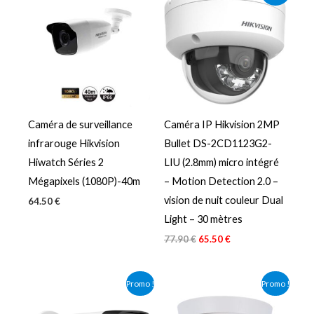
prix
prix
initial
actuel
était :
est :
77.90 €.
65.50 €.
Caméra de surveillance
Caméra IP Hikvision 2MP
infrarouge Hikvision
Bullet DS-2CD1123G2-
Hiwatch Séries 2
LIU (2.8mm) micro intégré
Mégapixels (1080P)-40m
– Motion Detection 2.0 –
vision de nuit couleur Dual
64.50
€
Light – 30 mètres
77.90
€
65.50
€
Le
Le
Le
Le
Promo !
Promo !
prix
prix
prix
prix
initial
actuel
initial
actuel