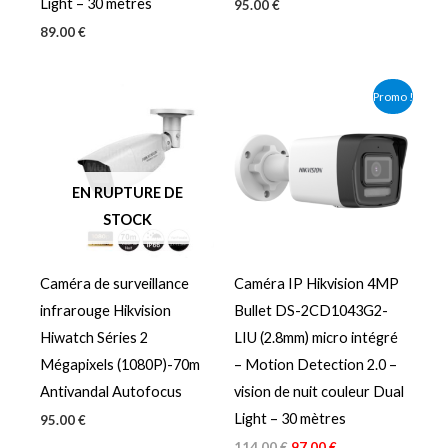
Light – 30 mètres
95.00
€
89.00
€
Le
Le
Promo !
prix
prix
initial
actuel
était :
est :
114.00 €.
97.00 €.
EN RUPTURE DE
STOCK
Caméra de surveillance
Caméra IP Hikvision 4MP
infrarouge Hikvision
Bullet DS-2CD1043G2-
Hiwatch Séries 2
LIU (2.8mm) micro intégré
Mégapixels (1080P)-70m
– Motion Detection 2.0 –
Antivandal Autofocus
vision de nuit couleur Dual
Light – 30 mètres
95.00
€
114.00
€
97.00
€