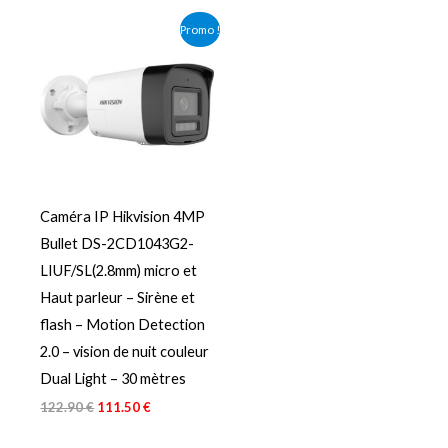
Le
Le
Promo !
prix
prix
initial
actuel
était :
est :
122.90 €.
111.50 €.
Caméra IP Hikvision 4MP
Bullet DS-2CD1043G2-
LIUF/SL(2.8mm) micro et
Haut parleur – Sirène et
flash – Motion Detection
2.0 – vision de nuit couleur
Dual Light – 30 mètres
122.90
€
111.50
€