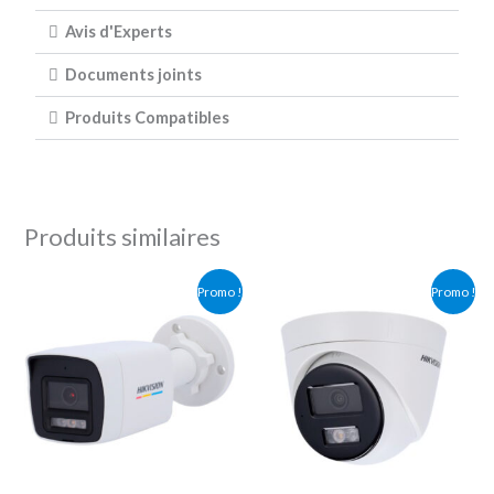
Avis d'Experts
Documents joints
Produits Compatibles
Produits similaires
Le
Le
Le
Le
Promo !
Promo !
prix
prix
prix
prix
initial
actuel
initial
actuel
était :
est :
était :
est :
122.90 €.
116.45 €.
114.00 €.
97.00 €.