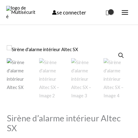
Aller
se connecter
au
contenu
quantité
de
Sirène
d'alarme
intérieur
Altec
SX
Sirène d’alarme intérieur Altec
SX