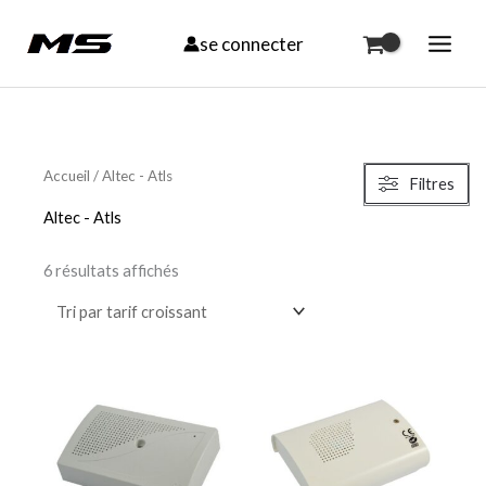
Aller
se connecter
au
contenu
Trié
par
Accueil
/ Altec - Atls
Filtres
prix
croissant
Altec - Atls
6 résultats affichés