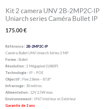
Caméra
Kit 2 camera UNV 2B-2MP2C-IP
Bullet
IP
Uniarch series Caméra Bullet IP
175.00
€
Référence :
2B-2MP2C-IP
Caméra Bullet UNV Uniarch Séries 2 MP
Forme :
Bullet
Résolution :
2 Mégapixel (1080P)
Technologie :
IP – POE
Objectif :
Fixe 2.8mm – 87,8°
Infrarouge :
30 mètres
Alimentation :
12V 2,5W max
Environnement :
IP67 Intérieur et Extérieur
Garantie de 2 ans