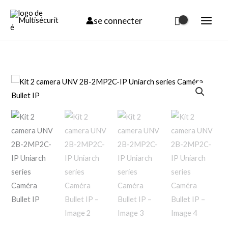
Aller
se connecter
au
contenu
quantité
de
Kit
2
camera
UNV
2B-
2MP2C-
IP
Uniarch
series