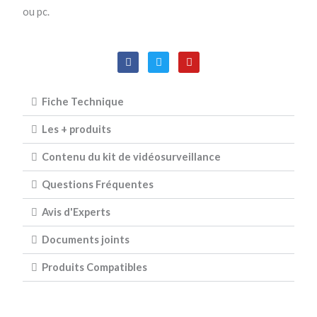
ou pc.
F
T
Y
a
w
o
c
i
u
e
t
t
b
t
u
Fiche Technique
o
e
b
o
r
e
Les + produits
k
Contenu du kit de vidéosurveillance
Questions Fréquentes
Avis d'Experts
Documents joints
Produits Compatibles