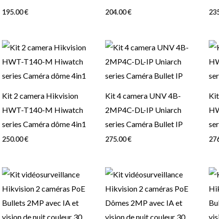
195.00
€
204.00
€
23
Kit 2 camera Hikvision
Kit 4 camera UNV 4B-
Kit
HWT-T140-M Hiwatch
2MP4C-DL-IP Uniarch
HW
series Caméra dôme 4in1
series Caméra Bullet IP
se
250.00
€
275.00
€
27