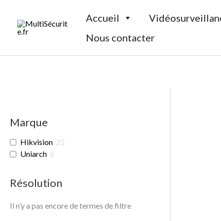
Aller
Accueil
Vidéosurveillan
au
contenu
Nous contacter
Marque
Hikvision
25
Uniarch
6
Résolution
Il n’y a pas encore de termes de filtre