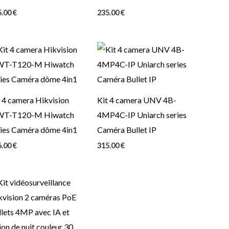
5.00
€
235.00
€
 4 camera Hikvision
Kit 4 camera UNV 4B-
T-T120-M Hiwatch
4MP4C-IP Uniarch series
ries Caméra dôme 4in1
Caméra Bullet IP
6.00
€
315.00
€