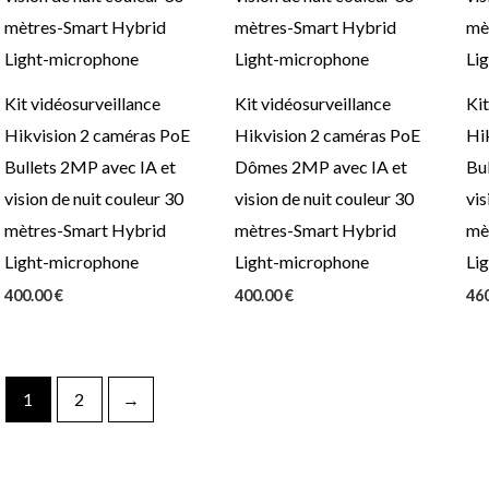
Kit vidéosurveillance
Kit vidéosurveillance
Kit
Hikvision 2 caméras PoE
Hikvision 2 caméras PoE
Hi
Bullets 2MP avec IA et
Dômes 2MP avec IA et
Bul
vision de nuit couleur 30
vision de nuit couleur 30
vis
mètres-Smart Hybrid
mètres-Smart Hybrid
mè
Light-microphone
Light-microphone
Li
400.00
€
400.00
€
46
1
2
→