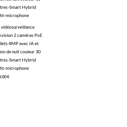
 vidéosurveillance
kvision 2 caméras PoE
lets 4MP avec IA et
ion de nuit couleur 30
tres-Smart Hybrid
ght-microphone
0.00
€