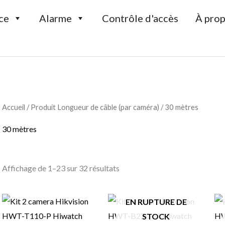
ce
Alarme
Contrôle d'accès
À prop
Trié
par
Accueil
/ Produit Longueur de câble (par caméra) / 30 mètres
prix
croissant
30 mètres
Affichage de 1–23 sur 32 résultats
EN RUPTURE DE
STOCK