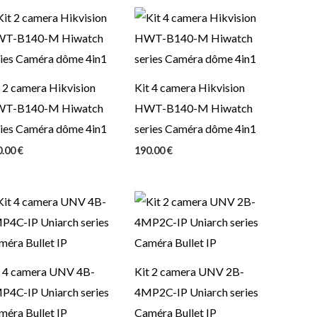
 2 camera Hikvision
Kit 4 camera Hikvision
T-B140-M Hiwatch
HWT-B140-M Hiwatch
ries Caméra dôme 4in1
series Caméra dôme 4in1
0.00
€
190.00
€
t 4 camera UNV 4B-
Kit 2 camera UNV 2B-
P4C-IP Uniarch series
4MP2C-IP Uniarch series
méra Bullet IP
Caméra Bullet IP