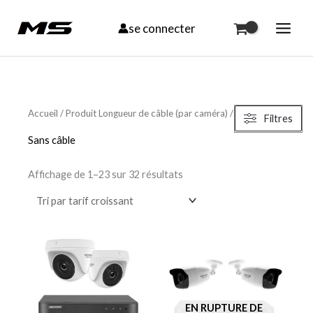
Aller
se connecter
au
contenu
Trié
par
Accueil
/ Produit Longueur de câble (par caméra) / Sans câble
Filtres
prix
croissant
Sans câble
Affichage de 1–23 sur 32 résultats
EN RUPTURE DE