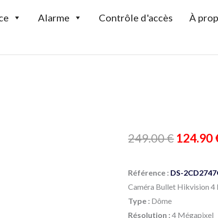
ce
Alarme
Contrôle d'accès
À prop
quantité
Le
249.00
€
124.90
de
prix
Caméra
Référence :
DS-2CD2747G
IP
initial
Caméra Bullet Hikvision 4
Hikvision
était :
Type :
Dôme
4MP
Résolution :
4 Mégapixel