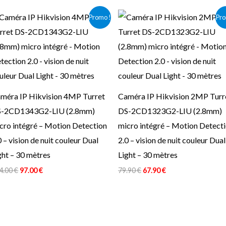
Le
Le
Le
Le
Promo !
Pro
prix
prix
prix
prix
initial
actuel
initial
actuel
était :
est :
était :
est :
114.00 €.
97.00 €.
79.90 €.
67.90 €.
méra IP Hikvision 4MP Turret
Caméra IP Hikvision 2MP Turr
-2CD1343G2-LIU (2.8mm)
DS-2CD1323G2-LIU (2.8mm)
cro intégré – Motion Detection
micro intégré – Motion Detect
0 – vision de nuit couleur Dual
2.0 – vision de nuit couleur Dual
ght – 30 mètres
Light – 30 mètres
4.00
€
97.00
€
79.90
€
67.90
€