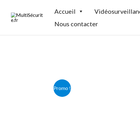
Aller
Accueil
Vidéosurveillan
au
contenu
Nous contacter
Promo !