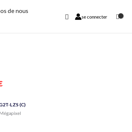
os de nous
Rechercher
se connecter
Le
€
prix
2T-LZS (C)
actuel
 Mégapixel
est :