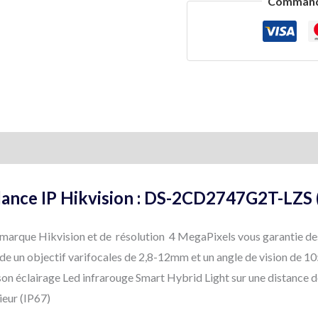
Commande
couleur
Dual
Light
-
30
mètres
mentaires
lance IP Hikvision : DS-2CD2747G2T-LZS 
marque Hikvision et de résolution 4 MegaPixels vous garantie des
de un objectif varifocales de 2,8-12mm et un angle de vision de 10
 son éclairage Led infrarouge Smart Hybrid Light sur une distance d
ieur (IP67)