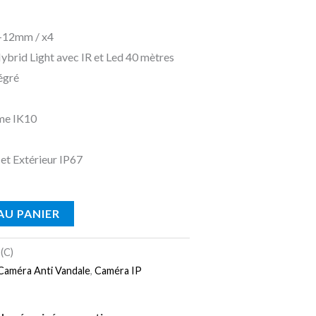
€.
124.90 €.
-12mm / x4
brid Light avec IR et Led 40 mètres
égré
sme IK10
 et Extérieur IP67
AU PANIER
(C)
Caméra Anti Vandale
,
Caméra IP