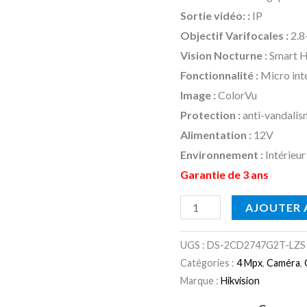
Dôme
249.00 
Sortie vidéo: :
IP
DS-
Objectif Varifocales :
2.8
2CD2747G2T-
Vision Nocturne :
Smart Hy
LZS
Fonctionnalité :
Micro int
(C)
Image :
ColorVu
(2.8mm)
Protection :
anti-vandali
micro
Alimentation :
12V
intégré
Environnement :
Intérieur
-
Garantie de 3 ans
Motion
Detection
AJOUTER 
2.0
-
UGS :
DS-2CD2747G2T-LZS 
vision
Catégories :
4 Mpx
,
Caméra
,
de
Marque :
Hikvision
nuit