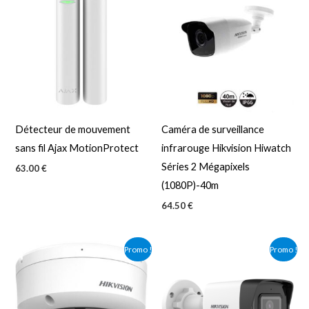
Détecteur de mouvement
Caméra de surveillance
sans fil Ajax MotionProtect
infrarouge Hikvision Hiwatch
Séries 2 Mégapixels
63.00
€
(1080P)-40m
64.50
€
Le
Le
Le
Le
Promo !
Promo !
prix
prix
prix
prix
initial
actuel
initial
actuel
était :
est :
était :
est :
77.90 €.
65.50 €.
79.90 €.
67.90 €.