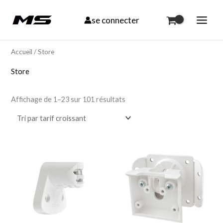
Aller
se connecter
au
contenu
Trié
par
Accueil
/ Store
prix
croissant
Store
Affichage de 1–23 sur 101 résultats