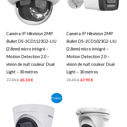
Caméra IP Hikvision 2MP
Caméra IP Hikvision 2MP
Bullet DS-2CD1123G2-LIU
Bullet DS-2CD1023G2-LIU
(2.8mm) micro intégré –
(2.8mm) micro intégré –
Motion Detection 2.0 –
Motion Detection 2.0 –
vision de nuit couleur Dual
vision de nuit couleur Dual
Light – 30 mètres
Light – 30 mètres
77.90
€
65.50
€
79.90
€
67.90
€
Le
Le
Promo !
prix
prix
initial
actuel
était :
est :
79.90 €.
67.90 €.