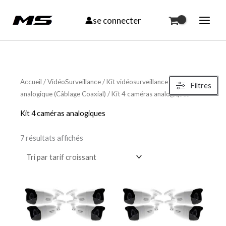
Aller
se connecter
au
contenu
Trié
par
Accueil
/
VidéoSurveillance
/
Kit vidéosurveillance
/
KIT
Filtres
prix
analogique (Câblage Coaxial)
/ Kit 4 caméras analogiques
croissant
Kit 4 caméras analogiques
7 résultats affichés