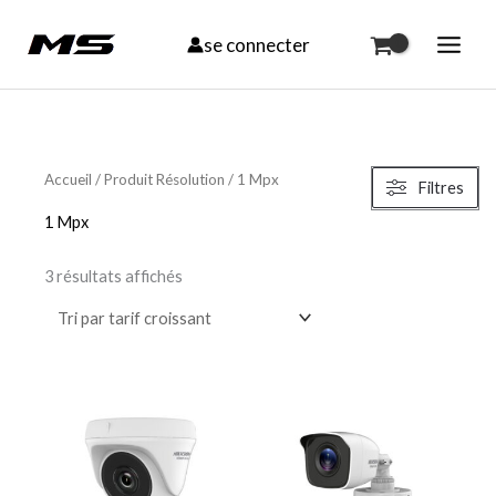
Aller
se connecter
au
contenu
Trié
par
Accueil
/ Produit Résolution / 1 Mpx
Filtres
prix
croissant
1 Mpx
3 résultats affichés